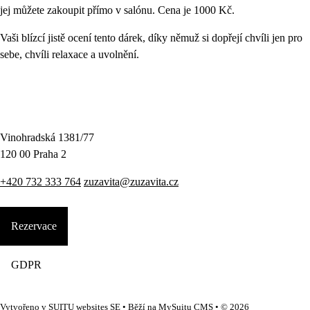
jej můžete zakoupit přímo v salónu. Cena je 1000 Kč.
Vaši blízcí jistě ocení tento dárek, díky němuž si dopřejí chvíli jen pro
sebe, chvíli relaxace a uvolnění.
Vinohradská 1381/77
120 00 Praha 2
+420 732 333 764
zuzavita@zuzavita.cz
Rezervace
GDPR
Vytvořeno v
SUITU websites SE
• Běží na
MySuitu CMS
• © 2026